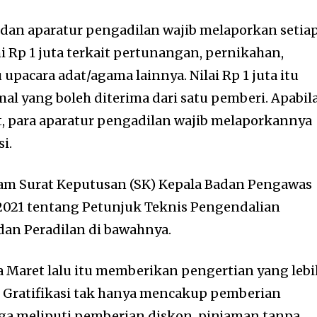
dan aparatur pengadilan wajib melaporkan setia
 Rp 1 juta terkait pertunangan, pernikahan,
 upacara adat/agama lainnya. Nilai Rp 1 juta itu
l yang boleh diterima dari satu pemberi. Apabil
t, para aparatur pengadilan wajib melaporkannya
i.
lam Surat Keputusan (SK) Kepala Badan Pengawas
2021 tentang Petunjuk Teknis Pengendalian
adan Peradilan di bawahnya.
a Maret lalu itu memberikan pengertian yang lebi
i. Gratifikasi tak hanya mencakup pemberian
uga meliputi pemberian diskon, pinjaman tanpa