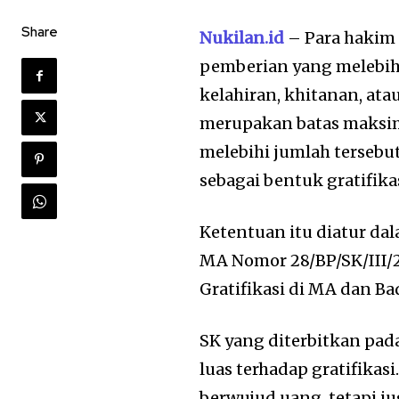
Share
Nukilan.id
– Para hakim 
pemberian yang melebihi
kelahiran, khitanan, atau
merupakan batas maksima
melebihi jumlah tersebu
sebagai bentuk gratifikas
Ketentuan itu diatur da
MA Nomor 28/BP/SK/III/
Gratifikasi di MA dan B
SK yang diterbitkan pad
luas terhadap gratifikas
berwujud uang, tetapi j