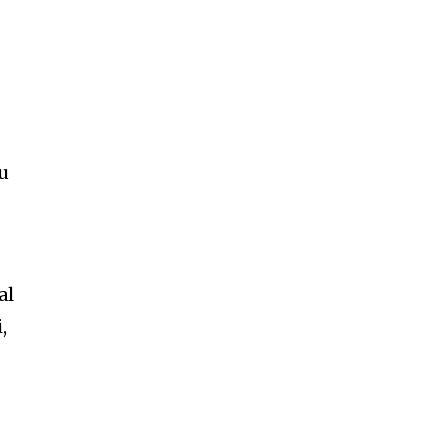
u
al
,