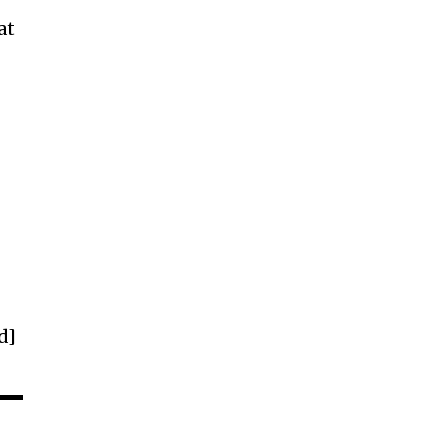
at
n
d]