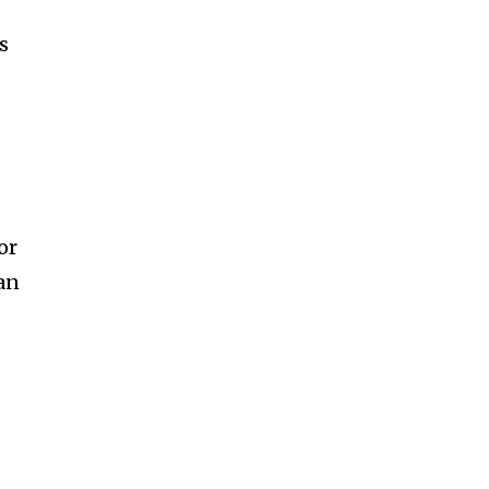
s
or
an